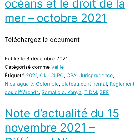
océans et le droit de la
mer – octobre 2021
Téléchargez le document
Publié le
3 décembre 2021
Catégorisé comme
Veille
Étiqueté
2021
,
CIJ
,
CLPC
,
CPA
,
Jurisprudence
,
Nicaragua c. Colombie
,
plateau continental
,
Règlement
des différends
,
Somalie c. Kenya
,
TIDM
,
ZEE
Note d’actualité du 15
novembre 2021 –