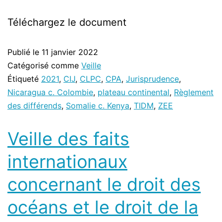
Téléchargez le document
Publié le
11 janvier 2022
Catégorisé comme
Veille
Étiqueté
2021
,
CIJ
,
CLPC
,
CPA
,
Jurisprudence
,
Nicaragua c. Colombie
,
plateau continental
,
Règlement
des différends
,
Somalie c. Kenya
,
TIDM
,
ZEE
Veille des faits
internationaux
concernant le droit des
océans et le droit de la