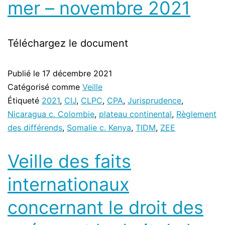
mer – novembre 2021
Téléchargez le document
Publié le
17 décembre 2021
Catégorisé comme
Veille
Étiqueté
2021
,
CIJ
,
CLPC
,
CPA
,
Jurisprudence
,
Nicaragua c. Colombie
,
plateau continental
,
Règlement
des différends
,
Somalie c. Kenya
,
TIDM
,
ZEE
Veille des faits
internationaux
concernant le droit des